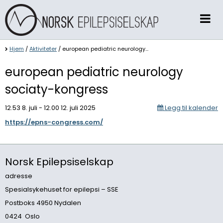
Hjem
/
Aktiviteter
/
european pediatric neurology...
european pediatric neurology
sociaty-kongress
12.53 8. juli - 12.00 12. juli 2025
Legg til kalender
https://epns-congress.com/
Norsk Epilepsiselskap
adresse
Spesialsykehuset for epilepsi – SSE
Postboks 4950 Nydalen
0424 Oslo