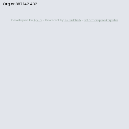
Org nr 887 142 432
Developed by
Aplia
- Powered by
eZ Publish
-
Informasjonskapsler